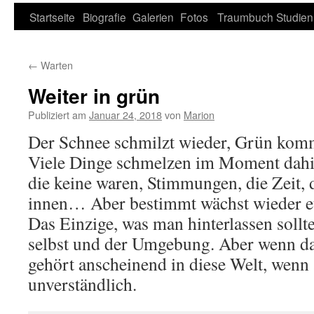
Zum
Startseite
Biografie
Galerien
Fotos
Traumbuch
Studien
Inhalt
←
Warten
springen
Weiter in grün
Publiziert am
Januar 24, 2018
von
Marion
Der Schnee schmilzt wieder, Grün kom
Viele Dinge schmelzen im Moment dahi
die keine waren, Stimmungen, die Zeit,
innen… Aber bestimmt wächst wieder et
Das Einzige, was man hinterlassen sollte
selbst und der Umgebung. Aber wenn da
gehört anscheinend in diese Welt, wenn
unverständlich.