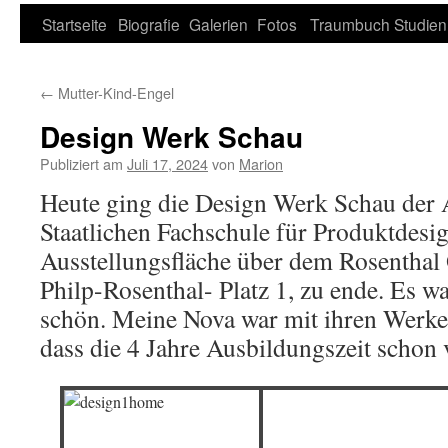
Zum
Startseite
Biografie
Galerien
Fotos
Traumbuch
Studien
Inhalt
←
Mutter-Kind-Engel
springen
Design Werk Schau
Publiziert am
Juli 17, 2024
von
Marion
Heute ging die Design Werk Schau der 
Staatlichen Fachschule für Produktdesig
Ausstellungsfläche über dem Rosenthal 
Philp-Rosenthal- Platz 1, zu ende. Es wa
schön. Meine Nova war mit ihren Werke
dass die 4 Jahre Ausbildungszeit schon 