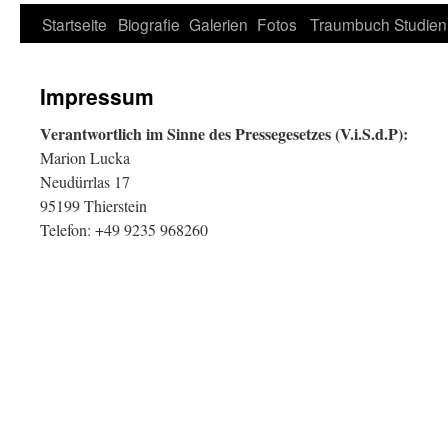
Zum
Startseite
Biografie
Galerien
Fotos
Traumbuch
Studien
Inhalt
Impressum
springen
Verantwortlich im Sinne des Pressegesetzes (V.i.S.d.P):
Marion Lucka
Neudürrlas 17
95199 Thierstein
Telefon: +49 9235 968260