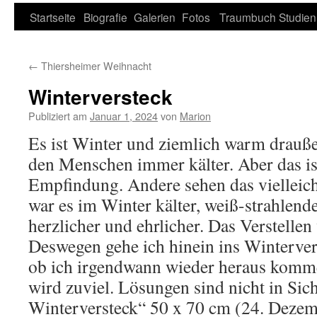
Zum
Startseite
Biografie
Galerien
Fotos
Traumbuch
Studien
Inhalt
←
Thiersheimer Weihnacht
springen
Winterversteck
Publiziert am
Januar 1, 2024
von
Marion
Es ist Winter und ziemlich warm drauße
den Menschen immer kälter. Aber das is
Empfindung. Andere sehen das vielleich
war es im Winter kälter, weiß-strahlende
herzlicher und ehrlicher. Das Verstellen
Deswegen gehe ich hinein ins Winterver
ob ich irgendwann wieder heraus komme
wird zuviel. Lösungen sind nicht in Sic
Winterversteck“ 50 x 70 cm (24. Deze