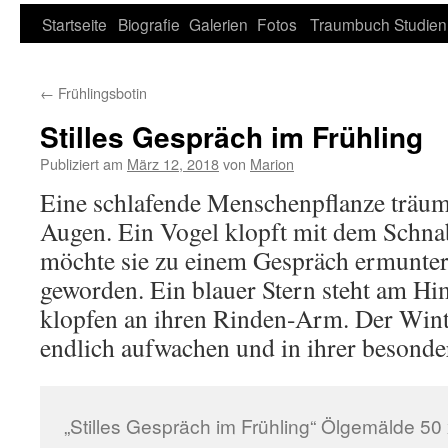
Zum
Startseite
Biografie
Galerien
Fotos
Traumbuch
Studien
Inhalt
←
Frühlingsbotin
springen
Stilles Gespräch im Frühling
Publiziert am
März 12, 2018
von
Marion
Eine schlafende Menschenpflanze träum
Augen. Ein Vogel klopft mit dem Schna
möchte sie zu einem Gespräch ermunter
geworden. Ein blauer Stern steht am Hi
klopfen an ihren Rinden-Arm. Der Winter
endlich aufwachen und in ihrer besonde
„Stilles Gespräch im Frühling“ Ölgemälde 50