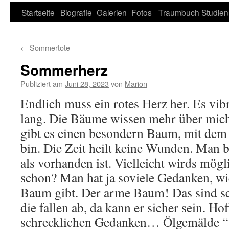
Zum
Startseite
Biografie
Galerien
Fotos
Traumbuch
Studien
Inhalt
←
Sommertote
springen
Sommerherz
Publiziert am
Juni 28, 2023
von
Marion
Endlich muss ein rotes Herz her. Es vibr
lang. Die Bäume wissen mehr über mic
gibt es einen besondern Baum, mit dem 
bin. Die Zeit heilt keine Wunden. Man 
als vorhanden ist. Vielleicht wirds mög
schon? Man hat ja soviele Gedanken, wie
Baum gibt. Der arme Baum! Das sind sc
die fallen ab, da kann er sicher sein. Ho
schrecklichen Gedanken… Ölgemälde “