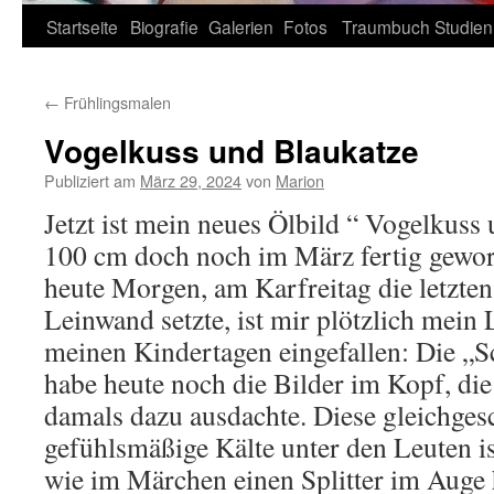
Zum
Startseite
Biografie
Galerien
Fotos
Traumbuch
Studien
Inhalt
←
Frühlingsmalen
springen
Vogelkuss und Blaukatze
Publiziert am
März 29, 2024
von
Marion
Jetzt ist mein neues Ölbild “ Vogelkuss
100 cm doch noch im März fertig gewo
heute Morgen, am Karfreitag die letzten 
Leinwand setzte, ist mir plötzlich mein
meinen Kindertagen eingefallen: Die „S
habe heute noch die Bilder im Kopf, die
damals dazu ausdachte. Diese gleichgesc
gefühlsmäßige Kälte unter den Leuten ist
wie im Märchen einen Splitter im Auge h