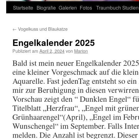
Zum
Startseite
Biografie
Galerien
Fotos
Traumbuch
Studien
Inhalt
←
Vogelkuss und Blaukatze
springen
Engelkalender 2025
Publiziert am
April 2, 2024
von
Marion
Bald ist mein neuer Engelkalender 2025 
eine kleiner Vorgeschmack auf die kle
Aquarelle. Fast jedenTag entsteht so ein
mir zur Beruhigung in diesen verwirren
Vorschau zeigt den “ Dunklen Engel“ f
Titelblatt „Herzfrau“, „Engel mit grüne
Grünhaarengel“(April), „Engel im Febr
Wunschengel“ im September. Falls Intere
melden. Die Anzahl ist begrenzt. Dieser