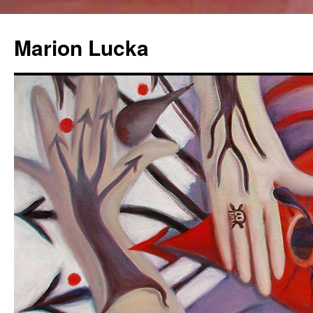
Marion Lucka