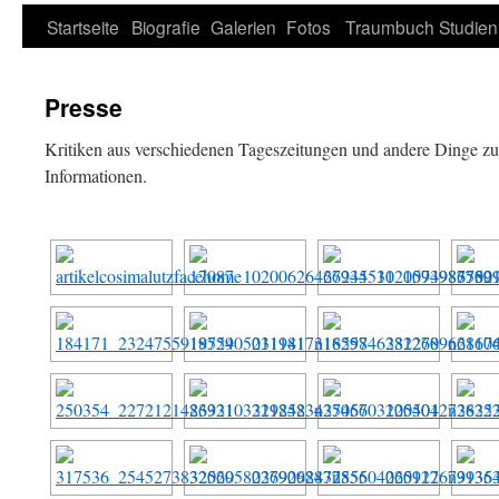
Zum
Startseite
Biografie
Galerien
Fotos
Traumbuch
Studien
Inhalt
Presse
springen
Kritiken aus verschiedenen Tageszeitungen und andere Dinge z
Informationen.