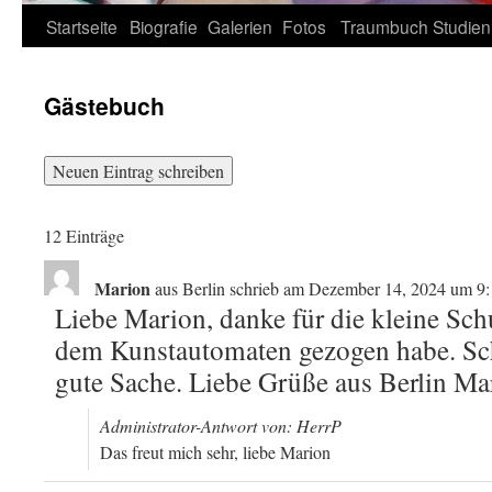
Zum
Startseite
Biografie
Galerien
Fotos
Traumbuch
Studien
Inhalt
Gästebuch
springen
12 Einträge
Marion
aus
Berlin
schrieb am
Dezember 14, 2024
um
9:
Liebe Marion, danke für die kleine Schu
dem Kunstautomaten gezogen habe. Sch
gute Sache. Liebe Grüße aus Berlin Ma
Administrator-Antwort von: HerrP
Das freut mich sehr, liebe Marion