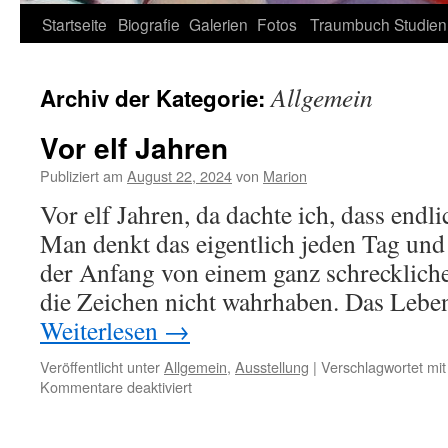
Zum
Startseite
Biografie
Galerien
Fotos
Traumbuch
Studien
Inhalt
Allgemein
Archiv der Kategorie:
springen
Vor elf Jahren
Publiziert am
August 22, 2024
von
Marion
Vor elf Jahren, da dachte ich, dass endli
Man denkt das eigentlich jeden Tag und 
der Anfang von einem ganz schrecklich
die Zeichen nicht wahrhaben. Das Lebe
Weiterlesen
→
Veröffentlicht unter
Allgemein
,
Ausstellung
|
Verschlagwortet mit
für
Kommentare deaktiviert
Vor
elf
Jahren