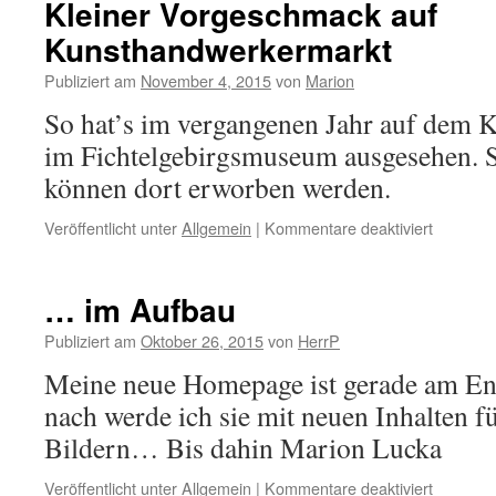
Kleiner Vorgeschmack auf
Kunsthandwerkermarkt
Publiziert am
November 4, 2015
von
Marion
So hat’s im vergangenen Jahr auf dem
im Fichtelgebirgsmuseum ausgesehen. S
können dort erworben werden.
für
Veröffentlicht unter
Allgemein
|
Kommentare deaktiviert
Kleiner
Vorgesc
auf
… im Aufbau
Kunstha
Publiziert am
Oktober 26, 2015
von
HerrP
Meine neue Homepage ist gerade am En
nach werde ich sie mit neuen Inhalten f
Bildern… Bis dahin Marion Lucka
für
Veröffentlicht unter
Allgemein
|
Kommentare deaktiviert