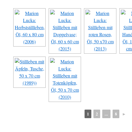
1
2
...
8
►