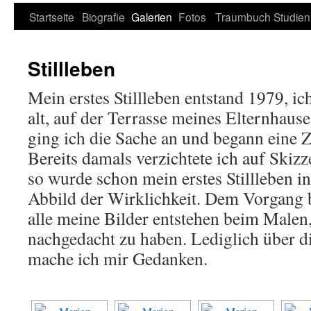
Zum
Startseite
Biografie
Galerien
Fotos
Traumbuch
Studien
Inhalt
Stillleben
springen
Mein erstes Stillleben entstand 1979, ic
alt, auf der Terrasse meines Elternha
ging ich die Sache an und begann eine 
Bereits damals verzichtete ich auf Skiz
so wurde schon mein erstes Stillleben i
Abbild der Wirklichkeit. Dem Vorgang bl
alle meine Bilder entstehen beim Malen
nachgedacht zu haben. Lediglich über 
mache ich mir Gedanken.