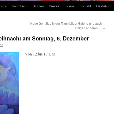
otos
Traumbuch
Studien
Presse
Videos
Kontakt
Gästebuch
Neue Gemälde in der Traumbilder-Galerie und auch in
einigen anderen….
→
eihnacht am Sonntag, 6. Dezember
ion
Von 12 bis 18 Uhr