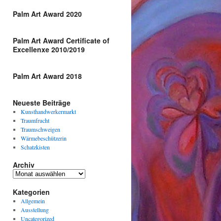
Palm Art Award 2020
Palm Art Award Certificate of
Excellenxe 2010/2019
Palm Art Award 2018
Neueste Beiträge
Kunsthandwerkermarkt
Traumfrucht
Traumschweigen
Wärmebeschützerin
Schatzkisten
Archiv
Archiv
Kategorien
Allgemein
Ausstellung
Uncategorized