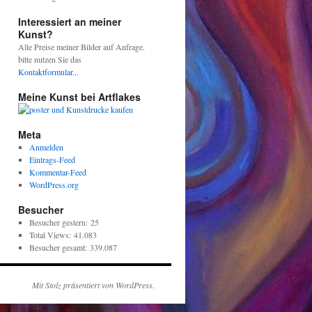
Interessiert an meiner
Kunst?
Alle Preise meiner Bilder auf Anfrage.
bitte nutzen Sie das
Kontaktformular...
Meine Kunst bei Artflakes
Meta
Anmelden
Eintrags-Feed
Kommentar-Feed
WordPress.org
Besucher
Besucher gestern:
25
Total Views:
41.083
Besucher gesamt:
339.087
Mit Stolz präsentiert von WordPress.