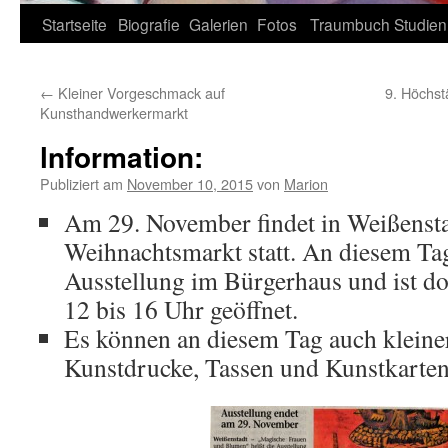
Zum
Startseite
Biografie
Galerien
Fotos
Traumbuch
Studien
Inhalt
←
Kleiner Vorgeschmack auf
9. Höchst
springen
Kunsthandwerkermarkt
lnformation:
Publiziert am
November 10, 2015
von
Marion
Am 29. November findet in Weißensta
Weihnachtsmarkt statt. An diesem Ta
Ausstellung im Bürgerhaus und ist do
12 bis 16 Uhr geöffnet.
Es können an diesem Tag auch kleine
Kunstdrucke, Tassen und Kunstkarte