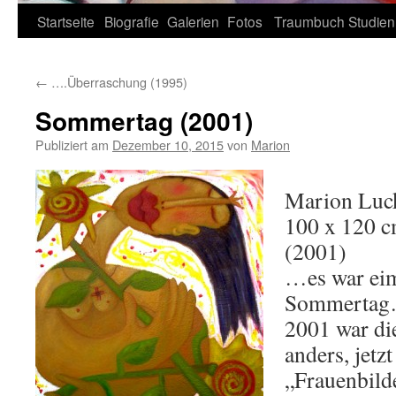
Zum
Startseite
Biografie
Galerien
Fotos
Traumbuch
Studien
Inhalt
←
….Überraschung (1995)
springen
Sommertag (2001)
Publiziert am
Dezember 10, 2015
von
Marion
Marion Luc
100 x 120 
(2001)
…es war eim
Sommerta
2001 war di
anders, jet
„Frauenbilde