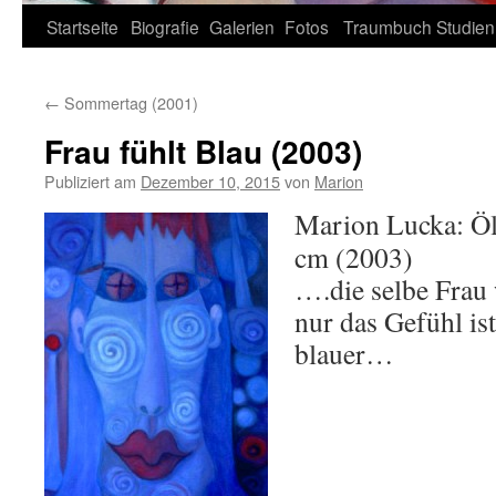
Zum
Startseite
Biografie
Galerien
Fotos
Traumbuch
Studien
Inhalt
←
Sommertag (2001)
springen
Frau fühlt Blau (2003)
Publiziert am
Dezember 10, 2015
von
Marion
Marion Lucka: Öl
cm (2003)
….die selbe Frau
nur das Gefühl ist
blauer…