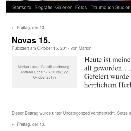
Zum
Startseite
Biografie
Galerien
Fotos
Traumbuch
Studien
Inhalt
←
Freitag, der 13.
springen
Novas 15.
Publiziert am
Oktober 15, 2017
von
Marion
Heute ist meine
alt geworden
Marion Lucka: Bleistiftzeichnung “
Anderer Engel“ 7 x 10 cm ( 22.
Gefeiert wurde
Oktober 2017)
herrlichem Herb
Dieser Beitrag wurde unter
Uncategorized
veröffentlicht. Setze
←
Freitag, der 13.