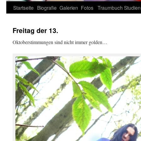
Zum
Startseite
Biografie
Galerien
Fotos
Traumbuch
Studien
Inhalt
Freitag der 13.
springen
Oktoberstimmungen sind nicht immer golden…