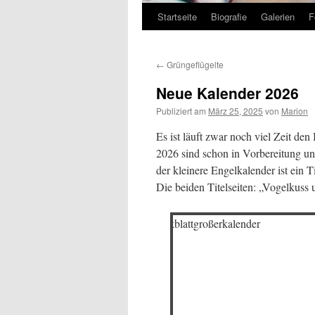
Startseite
Biografie
Galerien
F
Zum
Inhalt
←
Grüngeflügelte
springen
Neue Kalender 2026
Publiziert am
März 25, 2025
von
Marion
Es ist läuft zwar noch viel Zeit den
2026 sind schon in Vorbereitung un
der kleinere Engelkalender ist ein 
Die beiden Titelseiten: „Vogelkuss