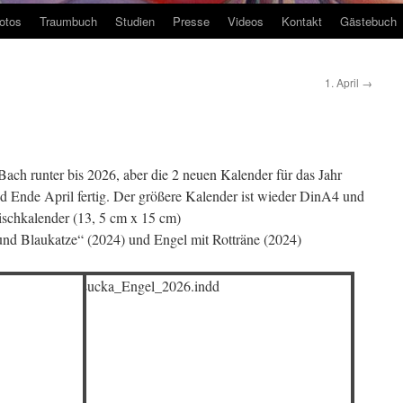
otos
Traumbuch
Studien
Presse
Videos
Kontakt
Gästebuch
1. April
→
 Bach runter bis 2026, aber die 2 neuen Kalender für das Jahr
d Ende April fertig. Der größere Kalender ist wieder DinA4 und
Tischkalender (13, 5 cm x 15 cm)
 und Blaukatze“ (2024) und Engel mit Rotträne (2024)