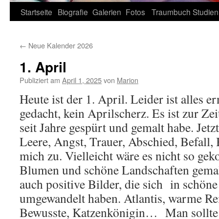
Zum
Startseite
Biografie
Galerien
Fotos
Traumbuch
Studien
Inhalt
←
Neue Kalender 2026
springen
1. April
Publiziert am
April 1, 2025
von
Marion
Heute ist der 1. April. Leider ist alles e
gedacht, kein Aprilscherz. Es ist zur Zei
seit Jahre gespürt und gemalt habe. J
Leere, Angst, Trauer, Abschied, Befall,
mich zu. Vielleicht wäre es nicht so g
Blumen und schöne Landschaften gemalt
auch positive Bilder, die sich in schöne
umgewandelt haben. Atlantis, warme Rei
Bewusste, Katzenkönigin… Man sollte d