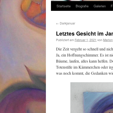
Startseite
Biografie
Galerien
F
Zum
Inhalt
←
Darkjanuar
springen
Letztes Gesicht im Ja
Publiziert am
Februar 1, 2021
von
Marion
Die Zeit vergeht so schnell und nic
Ja, ein Hoffnungschimmer. Es ist ni
Bäume, laufen, alles kann helfen. 
Totenstille im Kämmerchen oder ir
was noch kommt, die Gedanken wied