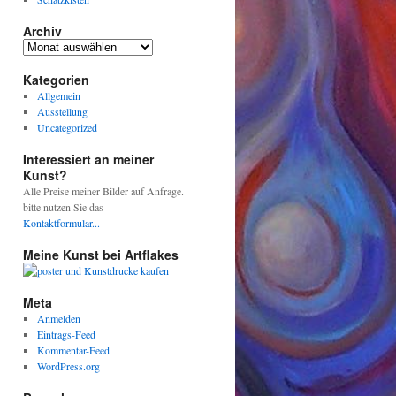
Archiv
Archiv
Kategorien
Allgemein
Ausstellung
Uncategorized
Interessiert an meiner
Kunst?
Alle Preise meiner Bilder auf Anfrage.
bitte nutzen Sie das
Kontaktformular...
Meine Kunst bei Artflakes
Meta
Anmelden
Eintrags-Feed
Kommentar-Feed
WordPress.org