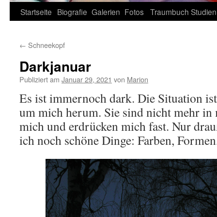
Zum
Startseite
Biografie
Galerien
Fotos
Traumbuch
Studien
Inhalt
←
Schneekopf
springen
Darkjanuar
Publiziert am
Januar 29, 2021
von
Marion
Es ist immernoch dark. Die Situation is
um mich herum. Sie sind nicht mehr in 
mich und erdrücken mich fast. Nur drau
ich noch schöne Dinge: Farben, Formen, 