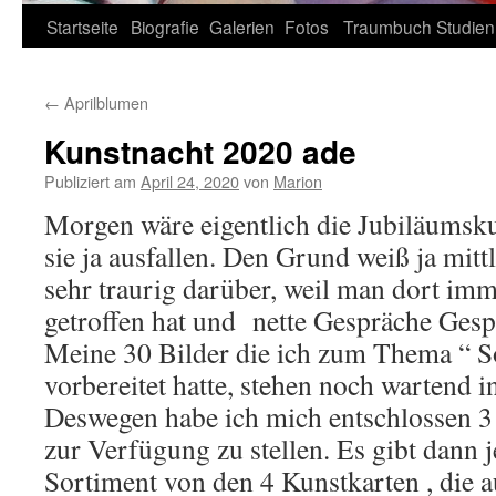
Zum
Startseite
Biografie
Galerien
Fotos
Traumbuch
Studien
Inhalt
←
Aprilblumen
springen
Kunstnacht 2020 ade
Publiziert am
April 24, 2020
von
Marion
Morgen wäre eigentlich die Jubiläumsk
sie ja ausfallen. Den Grund weiß ja mittl
sehr traurig darüber, weil man dort imm
getroffen hat und nette Gespräche Gesp
Meine 30 Bilder die ich zum Thema “ S
vorbereitet hatte, stehen noch wartend 
Deswegen habe ich mich entschlossen 3
zur Verfügung zu stellen. Es gibt dann j
Sortiment von den 4 Kunstkarten , die a