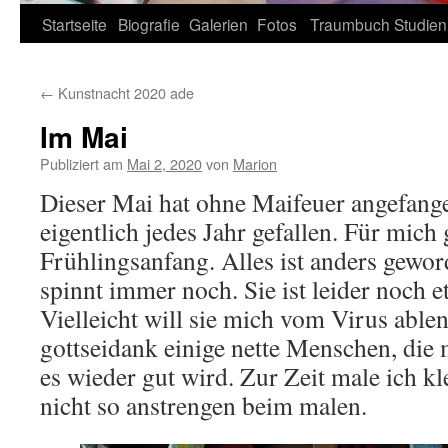
Zum
Startseite
Biografie
Galerien
Fotos
Traumbuch
Studien
Inhalt
←
Kunstnacht 2020 ade
springen
Im Mai
Publiziert am
Mai 2, 2020
von
Marion
Dieser Mai hat ohne Maifeuer angefange
eigentlich jedes Jahr gefallen. Für mi
Frühlingsanfang. Alles ist anders gewo
spinnt immer noch. Sie ist leider noch 
Vielleicht will sie mich vom Virus able
gottseidank einige nette Menschen, die m
es wieder gut wird. Zur Zeit male ich kle
nicht so anstrengen beim malen.