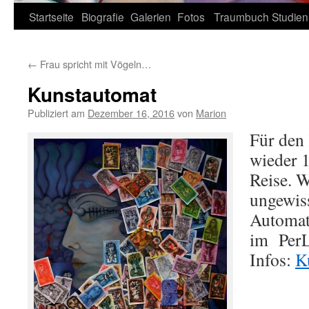
Zum
Startseite
Biografie
Galerien
Fotos
Traumbuch
Studien
Inhalt
←
Frau spricht mit Vögeln…
springen
Kunstautomat
Publiziert am
Dezember 16, 2016
von
Marion
Für den
wieder 1
Reise. W
ungewiss
Automat 
im PerL
Infos:
K