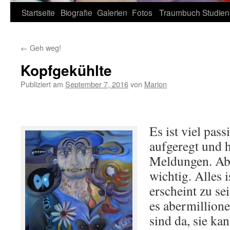
Zum
Startseite
Biografie
Galerien
Fotos
Traumbuch
Studien
Inhalt
←
Geh weg!
springen
Kopfgekühlte
Publiziert am
September 7, 2016
von
Marion
Es ist viel passi
aufgeregt und h
Meldungen. Abe
wichtig. Alles i
erscheint zu sei
es abermillion
sind da, sie kan