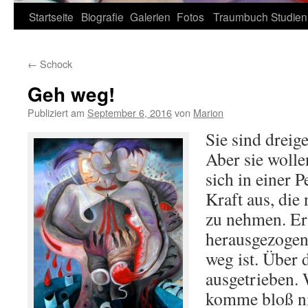
Zum
Startseite
Biografie
Galerien
Fotos
Traumbuch
Studien
Inhalt
←
Schock
springen
Geh weg!
Publiziert am
September 6, 2016
von
Marion
Sie sind dreig
Aber sie wolle
sich in einer 
Kraft aus, die
zu nehmen. Er
herausgezogen,
weg ist. Über 
ausgetrieben.
komme bloß ni