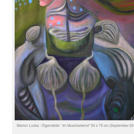
Marion Lucka : Ölgemälde “ Im Muschelwind“ 50 x 70 cm (September 20