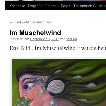
Zum
Startseite
Biografie
Galerien
Fotos
Traumbuch
Studien
Inhalt
←
Insel weht Gedanken weg
springen
Im Muschelwind
Publiziert am
September 6, 2017
von
Marion
Das Bild „Im Muschelwind “ wurde heut