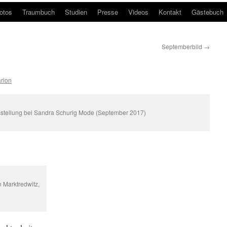
otos
Traumbuch
Studien
Presse
Videos
Kontakt
Gästebuch
Septemberbild
→
rion
stellung bei Sandra Schurig Mode (September 2017)
 Marktredwitz,