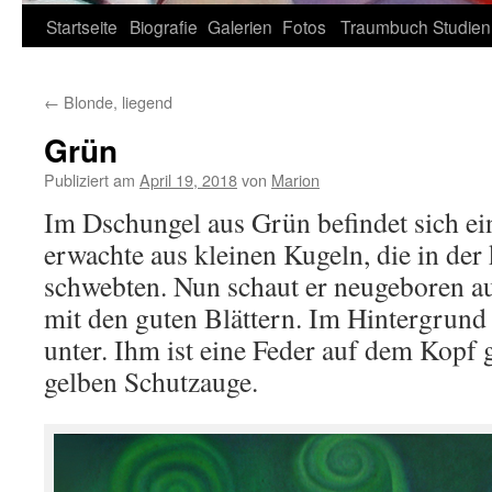
Zum
Startseite
Biografie
Galerien
Fotos
Traumbuch
Studien
Inhalt
←
Blonde, liegend
springen
Grün
Publiziert am
April 19, 2018
von
Marion
Im Dschungel aus Grün befindet sich ein
erwachte aus kleinen Kugeln, die in der
schwebten. Nun schaut er neugeboren a
mit den guten Blättern. Im Hintergrund 
unter. Ihm ist eine Feder auf dem Kopf
gelben Schutzauge.