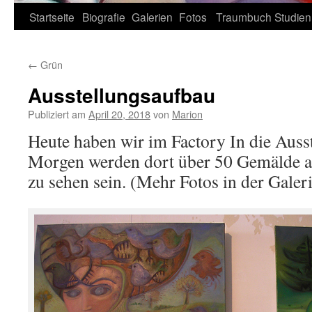
Zum
Startseite
Biografie
Galerien
Fotos
Traumbuch
Studien
Inhalt
←
Grün
springen
Ausstellungsaufbau
Publiziert am
April 20, 2018
von
Marion
Heute haben wir im Factory In die Auss
Morgen werden dort über 50 Gemälde a
zu sehen sein. (Mehr Fotos in der Galer