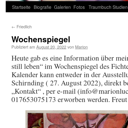
Zum
Startseite
Biografie
Galerien
Fotos
Traumbuch
Studien
Inhalt
←
Friedlich
springen
Wochenspiegel
Publiziert am
August 20, 2022
von
Marion
Heute gab es eine Information über mei
still leben“ im Wochenspiegel des Ficht
Kalender kann entweder in der Ausstel
Schirnding ( 27. August 2022), direkt b
„Kontakt“ , per e-mail (info@marionluc
017653075173 erworben werden. Freut 