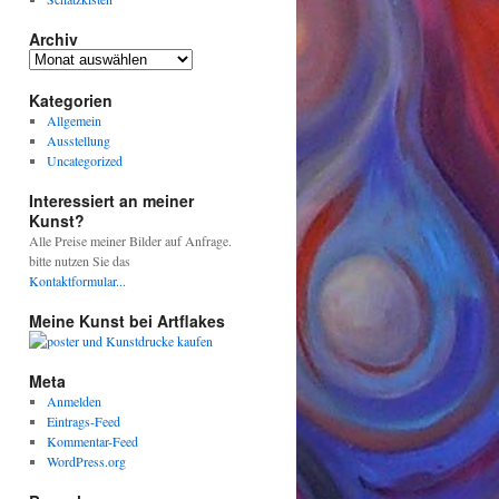
Archiv
Archiv
Kategorien
Allgemein
Ausstellung
Uncategorized
Interessiert an meiner
Kunst?
Alle Preise meiner Bilder auf Anfrage.
bitte nutzen Sie das
Kontaktformular...
Meine Kunst bei Artflakes
Meta
Anmelden
Eintrags-Feed
Kommentar-Feed
WordPress.org