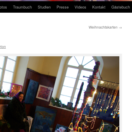
otos
Traumbuch
Studien
Presse
Videos
Kontakt
Gästebuch
Weihnachtskarten
→
rion