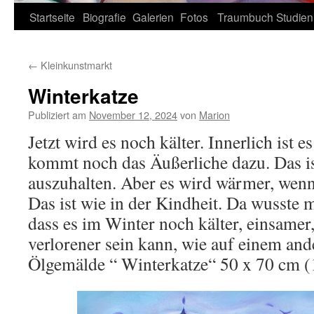
Zum
Startseite
Biografie
Galerien
Fotos
Traumbuch
Studien
Inhalt
←
Kleinkunstmarkt
springen
Winterkatze
Publiziert am
November 12, 2024
von
Marion
Jetzt wird es noch kälter. Innerlich ist es
kommt noch das Äußerliche dazu. Das is
auszuhalten. Aber es wird wärmer, wenn 
Das ist wie in der Kindheit. Da wusste 
dass es im Winter noch kälter, einsamer
verlorener sein kann, wie auf einem and
Ölgemälde “ Winterkatze“ 50 x 70 cm 