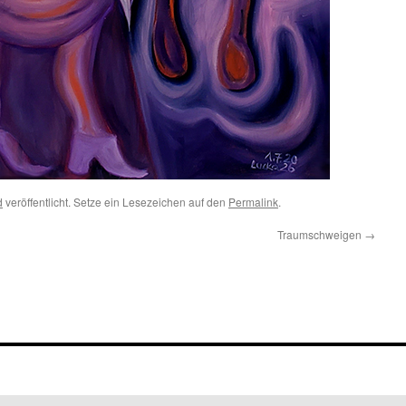
d
veröffentlicht. Setze ein Lesezeichen auf den
Permalink
.
Traumschweigen
→