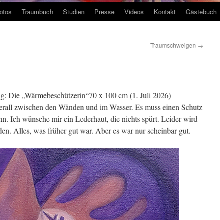
otos
Traumbuch
Studien
Presse
Videos
Kontakt
Gästebuch
Traumschweigen
→
ertig: Die „Wärmebeschützerin“70 x 100 cm (1. Juli 2026)
überall zwischen den Wänden und im Wasser. Es muss einen Schutz
nn. Ich wünsche mir ein Lederhaut, die nichts spürt. Leider wird
nden. Alles, was früher gut war. Aber es war nur scheinbar gut.