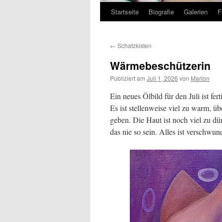
Startseite
Biografie
Galerien
F
Zum
Inhalt
←
Schatzkisten
springen
Wärmebeschützerin
Publiziert am
Juli 1, 2026
von
Marion
Ein neues Ölbild für den Juli ist f
Es ist stellenweise viel zu warm, 
geben. Die Haut ist noch viel zu dü
das nie so sein. Alles ist verschwu