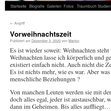
Zum
Startseite
Biografie
Galerien
Fotos
Traumbuch
Studien
Inhalt
←
Angriff
springen
Vorweihnachtszeit
Publiziert am
Dezember 3, 2020
von
Marion
Es ist wieder soweit: Weihnachten steht 
Weihnachten lasse ich körperlich und gei
existiert einfach nicht. Auch nicht die 
Es ist nichts mehr, wie es war. Aber was
menschliche Beziehungen ?
Von manchen Leuten werden sie mit den 
doch alles egal, jeder ist austauschbar, w
dann im Geheimen. Bis alles auffliegt