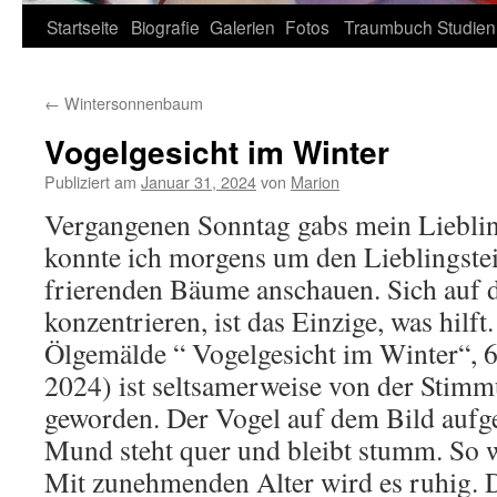
Zum
Startseite
Biografie
Galerien
Fotos
Traumbuch
Studien
Inhalt
←
Wintersonnenbaum
springen
Vogelgesicht im Winter
Publiziert am
Januar 31, 2024
von
Marion
Vergangenen Sonntag gabs mein Lieblin
konnte ich morgens um den Lieblingstei
frierenden Bäume anschauen. Sich auf d
konzentrieren, ist das Einzige, was hilf
Ölgemälde “ Vogelgesicht im Winter“, 6
2024) ist seltsamerweise von der Stim
geworden. Der Vogel auf dem Bild aufge
Mund steht quer und bleibt stumm. So w
Mit zunehmenden Alter wird es ruhig. 