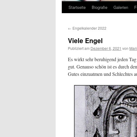
Startseite
Biografie
Galerien
F
Zum
Inhalt
←
Engelkalender 2022
springen
Viele Engel
Publiziert am
Dezember 6, 2021
von
Mar
Es wirkt sehr beruhigend jeden Tag
gut. Genauso schön ist es durch de
Gutes einzuatmen und Schlechtes a