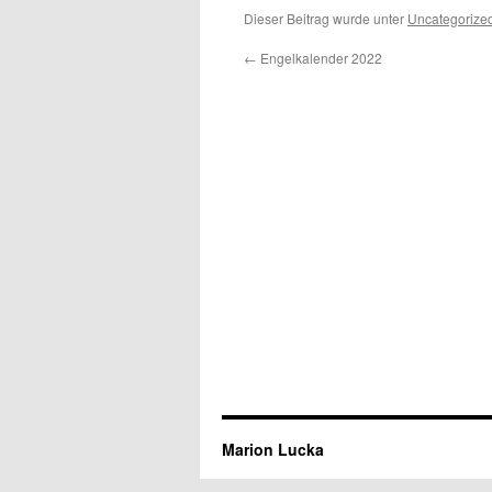
Dieser Beitrag wurde unter
Uncategorize
←
Engelkalender 2022
Marion Lucka