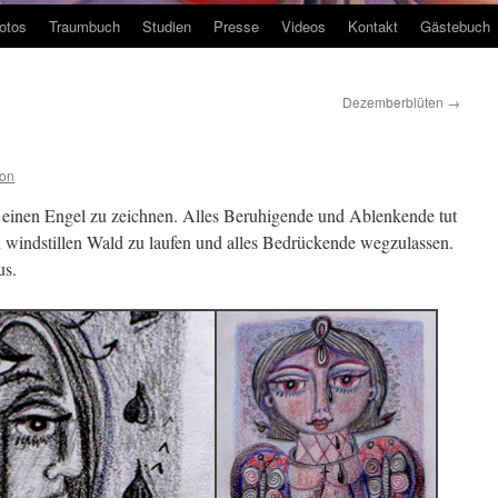
otos
Traumbuch
Studien
Presse
Videos
Kontakt
Gästebuch
Dezemberblüten
→
ion
 einen Engel zu zeichnen. Alles Beruhigende und Ablenkende tut
n windstillen Wald zu laufen und alles Bedrückende wegzulassen.
us.