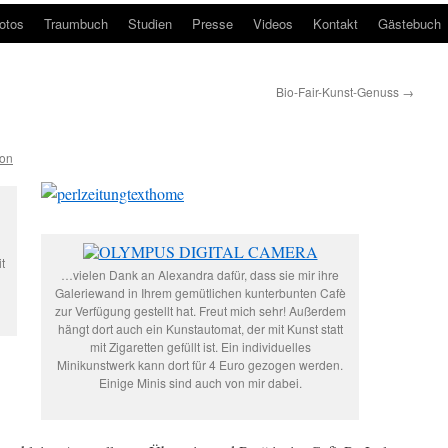
otos
Traumbuch
Studien
Presse
Videos
Kontakt
Gästebuch
Bio-Fair-Kunst-Genuss
→
ion
t
…vielen Dank an Alexandra dafür, dass sie mir ihre
Galeriewand in Ihrem gemütlichen kunterbunten Cafè
zur Verfügung gestellt hat. Freut mich sehr! Außerdem
hängt dort auch ein Kunstautomat, der mit Kunst statt
mit Zigaretten gefüllt ist. Ein individuelles
Minikunstwerk kann dort für 4 Euro gezogen werden.
Einige Minis sind auch von mir dabei.