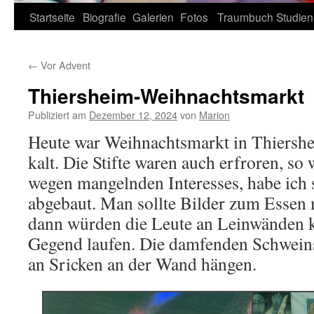
Zum
Startseite
Biografie
Galerien
Fotos
Traumbuch
Studien
Inhalt
←
Vor Advent
springen
Thiersheim-Weihnachtsmarkt
Publiziert am
Dezember 12, 2024
von
Marion
Heute war Weihnachtsmarkt in Thiershei
kalt. Die Stifte waren auch erfroren, so
wegen mangelnden Interesses, habe ich
abgebaut. Man sollte Bilder zum Essen 
dann würden die Leute an Leinwänden 
Gegend laufen. Die damfenden Schwein
an Sricken an der Wand hängen.