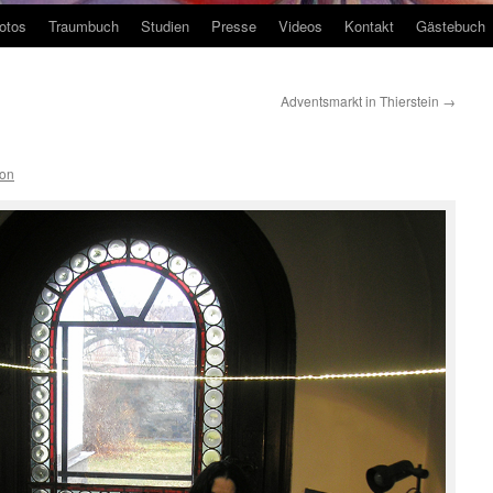
otos
Traumbuch
Studien
Presse
Videos
Kontakt
Gästebuch
Adventsmarkt in Thierstein
→
ion