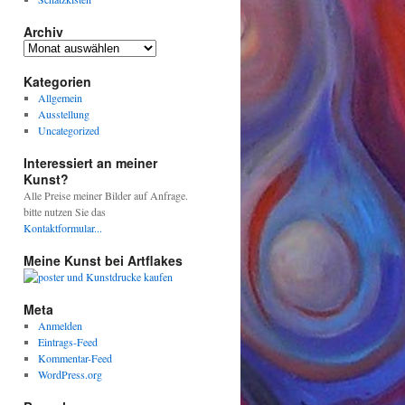
Archiv
Archiv
Kategorien
Allgemein
Ausstellung
Uncategorized
Interessiert an meiner
Kunst?
Alle Preise meiner Bilder auf Anfrage.
bitte nutzen Sie das
Kontaktformular...
Meine Kunst bei Artflakes
Meta
Anmelden
Eintrags-Feed
Kommentar-Feed
WordPress.org