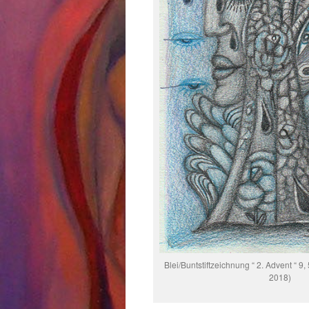
Blei/Buntstiftzeichnung “ 2. Advent “ 9
2018)