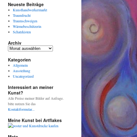
Neueste Beiträge
Kunsthandwerkermarkt
Traumfrucht
Traumschweigen
Wärmebeschützerin
Schatzkisten
Archiv
Archiv
Kategorien
Allgemein
Ausstellung
Uncategorized
Interessiert an meiner
Kunst?
Alle Preise meiner Bilder auf Anfrage.
bitte nutzen Sie das
Kontaktformular...
Meine Kunst bei Artflakes
Meta