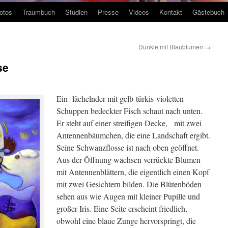
otos
Traumbuch
Studien
Presse
Videos
Kontakt
Gästebuch
Dunkle mit Blaublumen
→
se
Ein lächelnder mit gelb-türkis-violetten
Schuppen bedeckter Fisch schaut nach unten.
Er steht auf einer streifigen Decke, mit zwei
Antennenbäumchen, die eine Landschaft ergibt.
Seine Schwanzflosse ist nach oben geöffnet.
Aus der Öffnung wachsen verrückte Blumen
mit Antennenblättern, die eigentlich einen Kopf
mit zwei Gesichtern bilden. Die Blütenböden
sehen aus wie Augen mit kleiner Pupille und
großer Iris. Eine Seite erscheint friedlich,
obwohl eine blaue Zunge hervorspringt, die