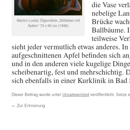
die Vase verl
nebelige Lan
Brücke wachs
Marion Lucka: Ölgemälde „Stillleben mit
Äpfeln“ 70 x 90 cm (1996)
Ballbäume. I
teilweise Ve
sieht jeder vermutlich etwas anderes. I
aufgeschnittenen Apfel befinden sich a
und in den anderen viele kugelige Dinge
scheibenartig, fest und mehrschichtig. D
sich ebenfalls in einer Kurklinik in Bad
Dieser Beitrag wurde unter
Uncategorized
veröffentlicht. Setze
←
Zur Erinnerung