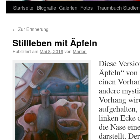
Zum
Startseite
Biografie
Galerien
Fotos
Traumbuch
Studien
Inhalt
←
Zur Erinnerung
springen
Stillleben mit Äpfeln
Publiziert am
Mai 8, 2016
von
Marion
Diese Version
Äpfeln“ von 
einen Vorhan
andere mysti
Vorhang wir
aufgehalten,
linken Ecke d
die Nase ein
darstellt. De