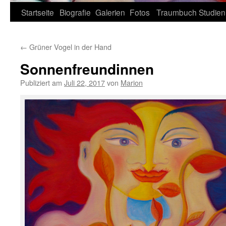
Zum
Startseite
Biografie
Galerien
Fotos
Traumbuch
Studien
Inhalt
←
Grüner Vogel in der Hand
springen
Sonnenfreundinnen
Publiziert am
Juli 22, 2017
von
Marion