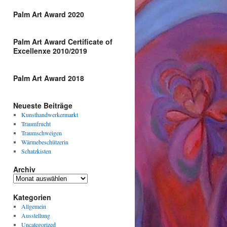
Palm Art Award 2020
Palm Art Award Certificate of
Excellenxe 2010/2019
Palm Art Award 2018
Neueste Beiträge
Kunsthandwerkermarkt
Traumfrucht
Traumschweigen
Wärmebeschützerin
Schatzkisten
Archiv
Archiv
Kategorien
Allgemein
Ausstellung
Uncategorized