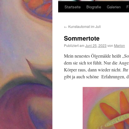
Startseite
Biografie
Galerien
F
Zum
Inhalt
←
Kunstautomat im Juli
springen
Sommertote
Publiziert am
Juni 25, 2023
von
Marion
Mein neuestes Ölgemälde heißt „Som
dem sie sich tot fühlt. Nur die Aug
Körper raus, dann wieder nicht. Jhr 
gibt ja auch schöne Erfahrungen, d