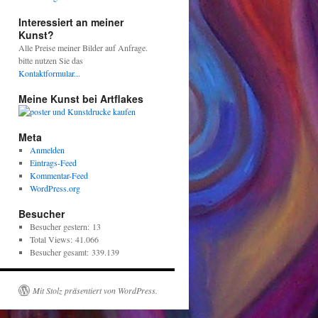
Interessiert an meiner
Kunst?
Alle Preise meiner Bilder auf Anfrage.
bitte nutzen Sie das
Kontaktformular...
Meine Kunst bei Artflakes
Meta
Anmelden
Eintrags-Feed
Kommentar-Feed
WordPress.org
Besucher
Besucher gestern:
13
Total Views:
41.066
Besucher gesamt:
339.139
Mit Stolz präsentiert von WordPress.