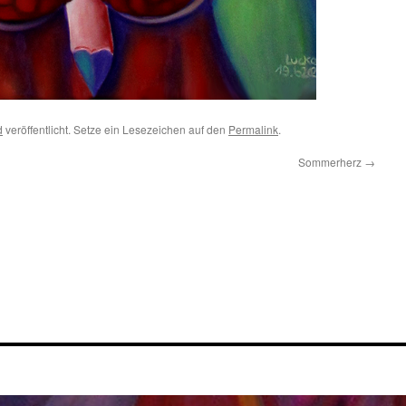
d
veröffentlicht. Setze ein Lesezeichen auf den
Permalink
.
Sommerherz
→