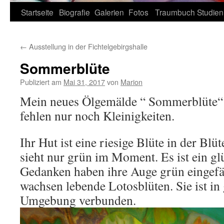
Zum
Startseite
Biografie
Galerien
Fotos
Traumbuch
Studien
Inhalt
←
Ausstellung in der Fichtelgebirgshalle
springen
Sommerblüte
Publiziert am
Mai 31, 2017
von
Marion
Mein neues Ölgemälde “ Sommerblüte“ is
fehlen nur noch Kleinigkeiten.
Ihr Hut ist eine riesige Blüte in der Bl
sieht nur grün im Moment. Es ist ein gl
Gedanken haben ihre Auge grün eingefä
wachsen lebende Lotosblüten. Sie ist in 
Umgebung verbunden.