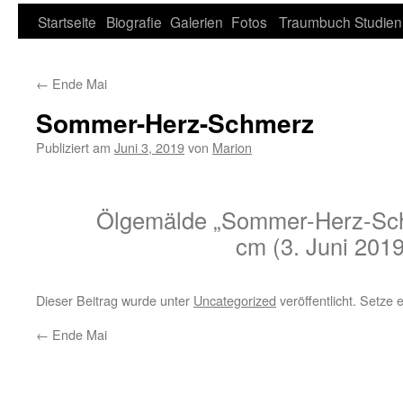
Zum
Startseite
Biografie
Galerien
Fotos
Traumbuch
Studien
Inhalt
←
Ende Mai
springen
Sommer-Herz-Schmerz
Publiziert am
Juni 3, 2019
von
Marion
Ölgemälde „Sommer-Herz-Sch
cm (3. Juni 2019
Dieser Beitrag wurde unter
Uncategorized
veröffentlicht. Setze
←
Ende Mai