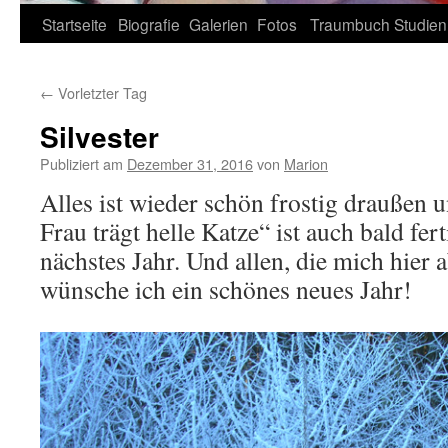
Zum
Startseite
Biografie
Galerien
Fotos
Traumbuch
Studien
Inhalt
←
Vorletzter Tag
springen
Silvester
Publiziert am
Dezember 31, 2016
von
Marion
Alles ist wieder schön frostig draußen 
Frau trägt helle Katze“ ist auch bald fer
nächstes Jahr. Und allen, die mich hier
wünsche ich ein schönes neues Jahr!