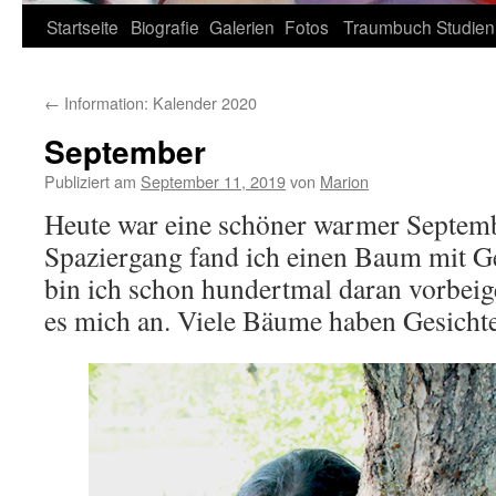
Zum
Startseite
Biografie
Galerien
Fotos
Traumbuch
Studien
Inhalt
←
Information: Kalender 2020
springen
September
Publiziert am
September 11, 2019
von
Marion
Heute war eine schöner warmer Septem
Spaziergang fand ich einen Baum mit G
bin ich schon hundertmal daran vorbeig
es mich an. Viele Bäume haben Gesichte