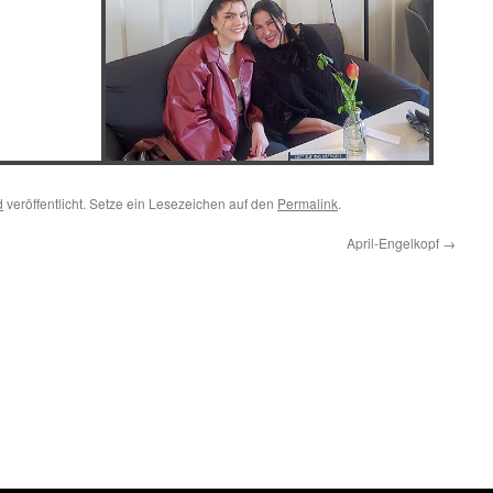
d
veröffentlicht. Setze ein Lesezeichen auf den
Permalink
.
April-Engelkopf
→