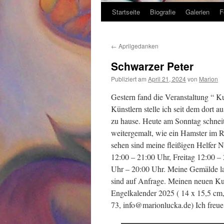
Startseite
Biografie
Galerien
F
Zum
Inhalt
←
Aprilgedanken
springen
Schwarzer Peter
Publiziert am
April 21, 2024
von
Marion
Gestern fand die Veranstaltung “ Ku
Künstlern stelle ich seit dem dort a
zu hause. Heute am Sonntag schneit 
weitergemalt, wie ein Hamster im R
sehen sind meine fleißigen Helfer 
12:00 – 21:00 Uhr, Freitag 12:00 
Uhr – 20:00 Uhr. Meine Gemälde la
sind auf Anfrage. Meinen neuen Ku
Engelkalender 2025 ( 14 x 15,5 cm,
73, info@marionlucka.de) Ich freue 