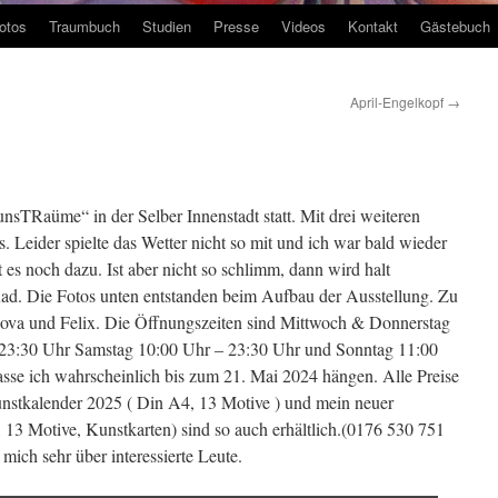
otos
Traumbuch
Studien
Presse
Videos
Kontakt
Gästebuch
April-Engelkopf
→
nsTRaüme“ in der Selber Innenstadt statt. Mit drei weiteren
us. Leider spielte das Wetter nicht so mit und ich war bald wieder
es noch dazu. Ist aber nicht so schlimm, dann wird halt
ad. Die Fotos unten entstanden beim Aufbau der Ausstellung. Zu
Nova und Felix. Die Öffnungszeiten sind Mittwoch & Donnerstag
– 23:30 Uhr Samstag 10:00 Uhr – 23:30 Uhr und Sonntag 11:00
sse ich wahrscheinlich bis zum 21. Mai 2024 hängen. Alle Preise
nstkalender 2025 ( Din A4, 13 Motive ) und mein neuer
 13 Motive, Kunstkarten) sind so auch erhältlich.(0176 530 751
mich sehr über interessierte Leute.