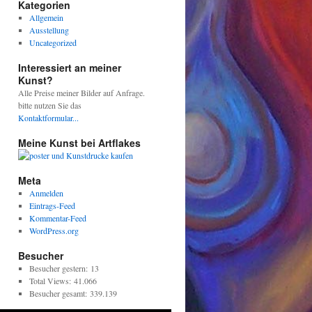
Kategorien
Allgemein
Ausstellung
Uncategorized
Interessiert an meiner
Kunst?
Alle Preise meiner Bilder auf Anfrage.
bitte nutzen Sie das
Kontaktformular...
Meine Kunst bei Artflakes
Meta
Anmelden
Eintrags-Feed
Kommentar-Feed
WordPress.org
Besucher
Besucher gestern:
13
Total Views:
41.066
Besucher gesamt:
339.139